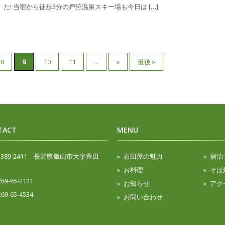
た! 当宿から徒歩3分の戸狩温泉スキー場も今日は […]
8
9
10
11
...
»
最後 »
TACT
MENU
389-2411 長野県飯山市大字豊田
石田屋の魅力
宿泊
お料理
そば
269-65-2121
お知らせ
アク
269-65-4534
お問い合わせ