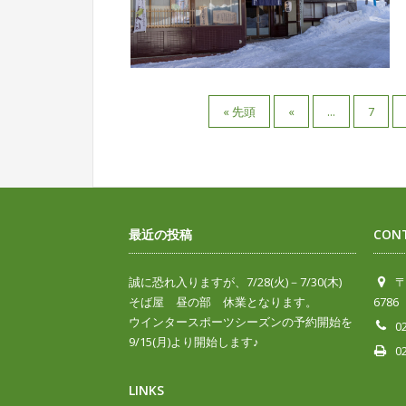
« 先頭
«
...
7
最近の投稿
CON
誠に恐れ入りますが、7/28(火)－7/30(木)
〒
そば屋 昼の部 休業となります。
6786
ウインタースポーツシーズンの予約開始を
0
9/15(月)より開始します♪
0
LINKS