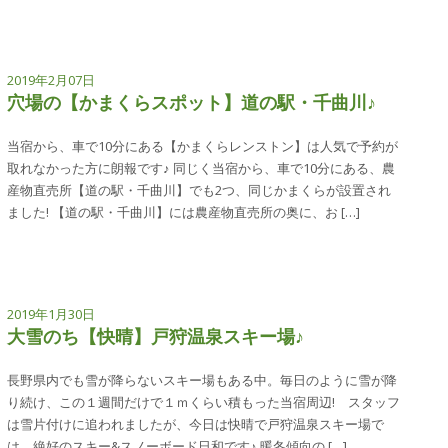
2019年2月07日
穴場の【かまくらスポット】道の駅・千曲川♪
当宿から、車で10分にある【かまくらレンストン】は人気で予約が
取れなかった方に朗報です♪ 同じく当宿から、車で10分にある、農
産物直売所【道の駅・千曲川】でも2つ、同じかまくらが設置され
ました! 【道の駅・千曲川】には農産物直売所の奥に、お […]
2019年1月30日
大雪のち【快晴】戸狩温泉スキー場♪
長野県内でも雪が降らないスキー場もある中。毎日のように雪が降
り続け、この１週間だけで１ｍくらい積もった当宿周辺! スタッフ
は雪片付けに追われましたが、今日は快晴で戸狩温泉スキー場で
は、絶好のスキー&スノーボード日和です♪ 暖冬傾向の […]