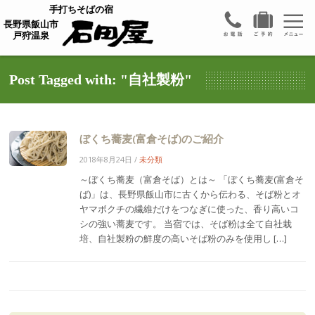
手打ちそばの宿
長野県飯山市
戸狩温泉
Post Tagged with: "自社製粉"
ぼくち蕎麦(富倉そば)のご紹介
2018年8月24日
/
未分類
～ぼくち蕎麦（富倉そば）とは～ 「ぼくち蕎麦(富倉そ
ば)」は、長野県飯山市に古くから伝わる、そば粉とオ
ヤマボクチの繊維だけをつなぎに使った、香り高いコ
シの強い蕎麦です。 当宿では、そば粉は全て自社栽
培、自社製粉の鮮度の高いそば粉のみを使用し […]