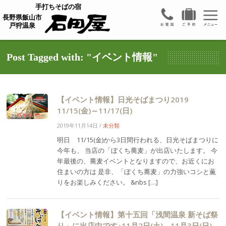
手打ちそばの宿
長野県飯山市
戸狩温泉
Post Tagged with: "イベント情報"
【イベント情報】日光そばまつり2019
11/15(金)～11/17(日)
2019年11月14日
/
未分類
明日 11/15(金)から3日間行われる、日光そばまつりに
今年も、 当店の「ぼくち蕎麦」が出店いたします。 今
年最後の、蕎麦イベントとなりますので、お近くにお
住まいの方は 是非、「ぼくち蕎麦」の力強いコシと薫
りをお楽しみください。 &nbs […]
【イベント情報】第十五回「浅間温泉 新そば祭
り」に出店中です♪11月2日(土)、11月3日(日)