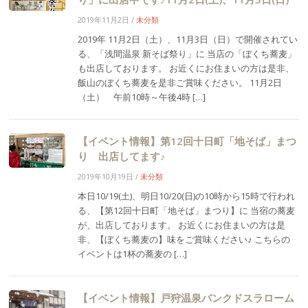
2019年11月2日
/
未分類
2019年 11月2日（土）、11月3日（日）で開催されてい
る、「浅間温泉 新そば祭り」に 当店の「ぼくち蕎麦」
も出店しております。 お近くにお住まいの方は是非、
飯山のぼくち蕎麦を是非ご賞味ください。 11月2日
（土） 午前10時～午後4時 […]
【イベント情報】第12回十日町「地そば」まつ
り 出店してます♪
2019年10月19日
/
未分類
本日10/19(土)、明日10/20(日)の10時から15時で行われ
る、【第12回十日町「地そば」まつり】に 当宿の蕎麦
が、出店しております。 お近くにお住まいの方は是
非、【ぼくち蕎麦の】味をご賞味ください♪ こちらの
イベントは1杯の蕎麦の […]
【イベント情報】戸狩温泉バンクドスラローム