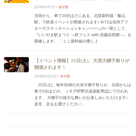
2018年9月1日
/
未分類
当宿から、車で20分ほどにある、北陸新幹線「飯山
駅」で鉄道イベントが開催されます♪ 9/17は信州アフ
ターデスティネーションキャンペーンの一環として、
『いいやま駅まつり ～鉄フェス with 信越自然郷～』を
開催します。 「ミニ新幹線の乗 […]
【イベント情報】25日(土)、大深大獅子祭りが
開催されます！
2018年8月23日
/
未分類
25日(土)、毎年恒例の大深大獅子祭りが、当宿からは
車で5分ほどの、 ＪＲ戸狩野沢温泉駅周辺にて行われ
ます。 大獅子の雄大な舞いがお楽しみいただけます♪
是非、足をお運びください。