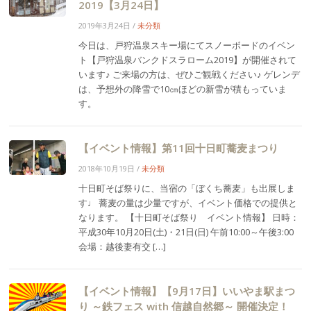
2019【3月24日】
2019年3月24日
/
未分類
今日は、戸狩温泉スキー場にてスノーボードのイベン
ト【戸狩温泉バンクドスラローム2019】が開催されて
います♪ ご来場の方は、ぜひご観戦ください♪ ゲレンデ
は、予想外の降雪で10㎝ほどの新雪が積もっていま
す。
【イベント情報】第11回十日町蕎麦まつり
2018年10月19日
/
未分類
十日町そば祭りに、当宿の「ぼくち蕎麦」も出展しま
す♩ 蕎麦の量は少量ですが、イベント価格での提供と
なります。 【十日町そば祭り イベント情報】 日時：
平成30年10月20日(土)・21日(日) 午前10:00～午後3:00
会場：越後妻有交 […]
【イベント情報】【9月17日】いいやま駅まつ
り ～鉄フェス with 信越自然郷～ 開催決定！