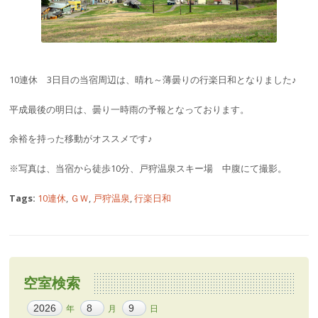
10連休 3日目の当宿周辺は、晴れ～薄曇りの行楽日和となりました♪
平成最後の明日は、曇り一時雨の予報となっております。
余裕を持った移動がオススメです♪
※写真は、当宿から徒歩10分、戸狩温泉スキー場 中腹にて撮影。
Tags:
10連休
,
ＧＷ
,
戸狩温泉
,
行楽日和
空室検索
年
月
日