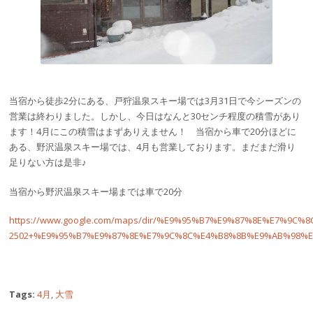
当宿から徒歩2分にある、戸狩温泉スキー場では3月31日で今シーズンの
営業は終わりました。しかし、今日はなんと30センチ程度の積雪があり
ます！4月にこの積雪はまずありえません！ 当宿から車で20分ほどに
ある、野沢温泉スキー場では、4月も営業しております。まだまだ滑り
足りない方は是非♪
当宿から野沢温泉スキー場までは車で20分
https://www.google.com/maps/dir/%E9%95%B7%E9%87%8E%E7
2502+%E9%95%B7%E9%87%8E%E7%9C%8C%E4%B8%8B%E9%AB%98%E4%BA%
Tags:
4月
,
大雪